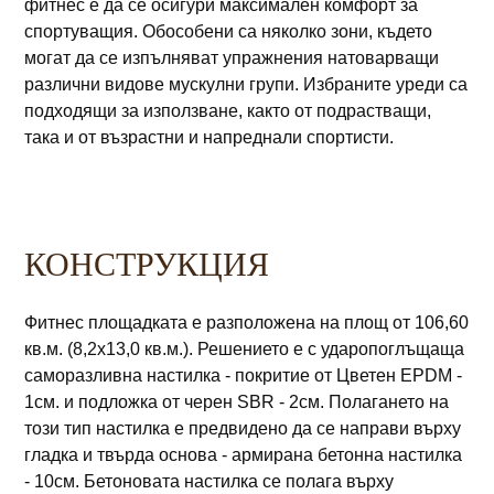
фитнес е да се осигури максимален комфорт за
спортуващия. Обособени са няколко зони, където
могат да се изпълняват упражнения натоварващи
различни видове мускулни групи. Избраните уреди са
подходящи за използване, както от подрастващи,
така и от възрастни и напреднали спортисти. ​
КОНСТРУКЦИЯ
Фитнес площадката е разположена на площ от 106,60
кв.м. (8,2x13,0 кв.м.). Решението е с ударопоглъщаща
саморазливна настилка - покритие от Цветен EPDM -
1см. и подложка от черен SBR - 2см. Полагането на
този тип настилка е предвидено да се направи върху
гладка и твърда основа - армирана бетонна настилка
- 10см. Бетоновата настилка се полага върху