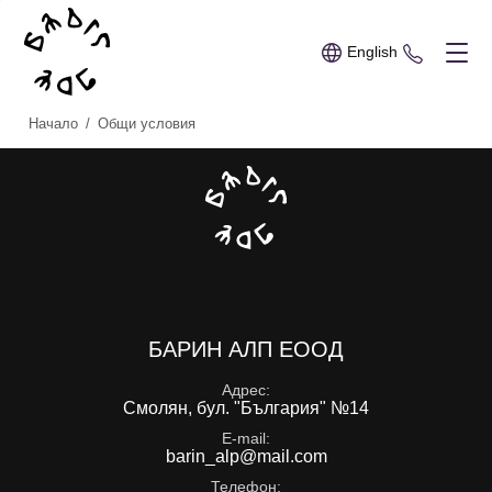
English
+359 89 
Начало
/
Общи условия
БАРИН АЛП ЕООД
Адрес
Смолян, бул. "България" №14
E-mail
barin_alp@mail.com
Телефон