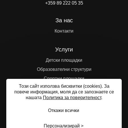
+359 89 222 05 35
За нас
Контакти
Услуги
Детски площадки
Образователни структури
Спортни площадки
Този сайт използва бисквитки (cookies). За
Туристическа инфраструктура
повече информация, моля да се запознаете се
нашaтa
Политика за поверителност
.
Откажи всички
Общи условия
Политика за поверителност
Управление
на бисквитките
Карта на сайта
© 2023—2026 БАРИН АЛП ЕООД
Персонализирай >