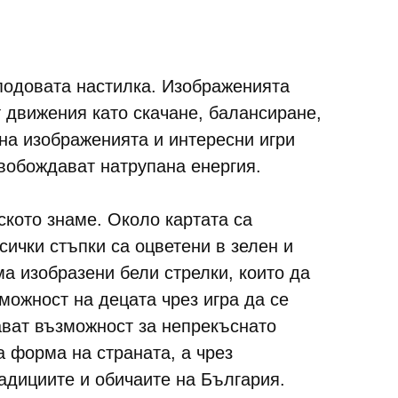
подовата настилка. Изображенията
т движения като скачане, балансиране,
 на изображенията и интересни игри
вобождават натрупана енергия.
ското знаме. Около картата са
сички стъпки са оцветени в зелен и
ма изобразени бели стрелки, които да
можност на децата чрез игра да се
дават възможност за непрекъснато
а форма на страната, а чрез
адициите и обичаите на България.