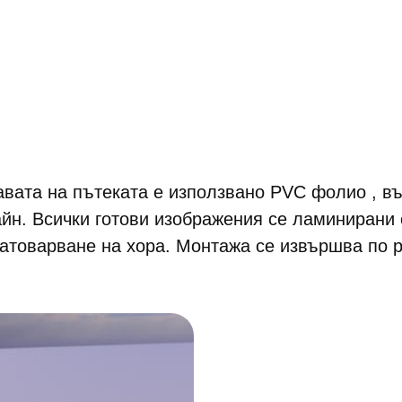
авата на пътеката е използвано PVC фолио , въ
айн. Всички готови изображения се ламинирани
натоварване на хора. Монтажа се извършва по 