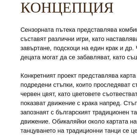
КОНЦЕПЦИЯ
Сензорната пътека представлява комбин
съставят различни игри, като наставляв
завъртане, подскоци на един крак и др.
децата могат да се забавляват, като с
Конкретният проект представлява карта
подредени стъпки, които проследяват ст
червен цвят, като цветовете съотвества
показват движение с крака напред. Стъп
запознаят с българският традиционен та
движение. Обикаляйки около картата на 
танцуването на традиционни танци се ц