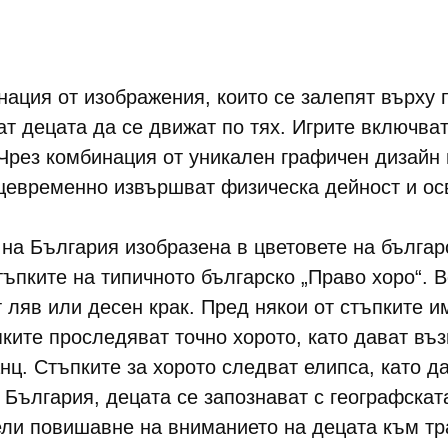
ация от изображения, които се залепят върху 
ат децата да се движат по тях. Игрите включва
 Чрез комбинация от уникален графичен дизайн
ъщевременно извършват физическа дейност и ос
 на България изобразена в цветовете на българ
ъпките на типичното българско „Право хоро“. В
т ляв или десен крак. Пред някои от стъпките и
ките проследяват точно хорото, като дават въз
нц. Стъпките за хорото следват елипса, като 
България, децата се запознават с географскат
ели повишавне на вниманието на децата към тр