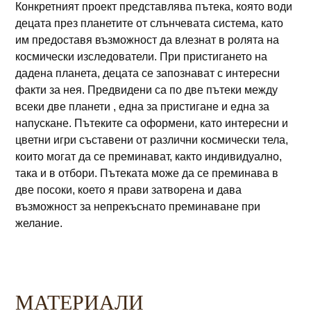
Конкретният проект представлява пътека, която води
децата през планетите от слънчевата система, като
им предоставя възможност да влезнат в ролята на
космически изследователи. При пристигането на
дадена планета, децата се запознават с интересни
факти за нея. Предвидени са по две пътеки между
всеки две планети , една за пристигане и една за
напускане. Пътеките са оформени, като интересни и
цветни игри съставени от различни космически тела,
които могат да се преминават, както индивидуално,
така и в отбори. Пътеката може да се преминава в
две посоки, което я прави затворена и дава
възможност за непрекъснато преминаване при
желание.
МАТЕРИАЛИ