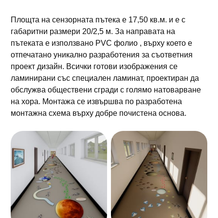
Площта на сензорната пътека е 17,50 кв.м. и е с
габаритни размери 20/2,5 м. За направата на
пътеката е използвано PVC фолио , върху което е
отпечатано уникално разработения за съответния
проект дизайн. Всички готови изображения се
ламинирани със специален ламинат, проектиран да
обслужва обществени сгради с голямо натоварване
на хора. Монтажа се извършва по разработена
монтажна схема върху добре почистена основа.