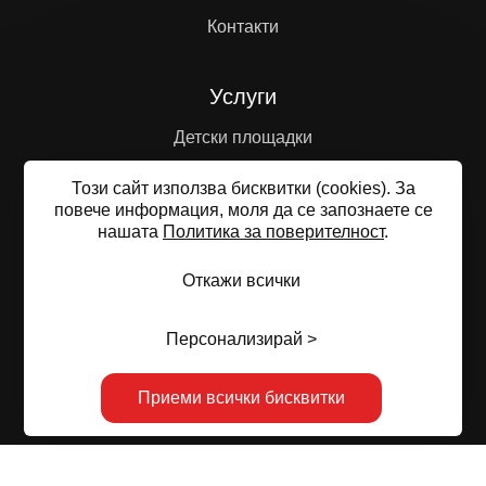
Контакти
Услуги
Детски площадки
Образователни структури
Този сайт използва бисквитки (cookies). За
Спортни площадки
повече информация, моля да се запознаете се
нашaтa
Политика за поверителност
.
Туристическа инфраструктура
Откажи всички
Общи условия
Политика за поверителност
Управление
Персонализирай >
на бисквитките
Карта на сайта
© 2023—2026 БАРИН АЛП ЕООД
Приеми всички бисквитки
Изработка на сайт върху
Creativiso® Xpress™
(v1.50.0)