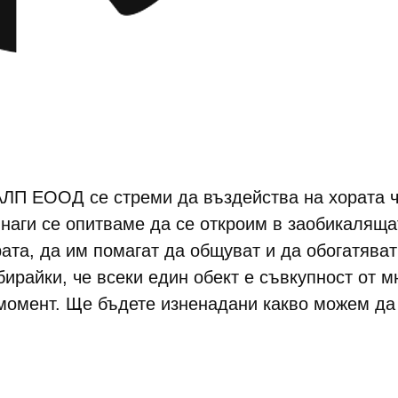
ЛП ЕООД се стреми да въздейства на хората чр
инаги се опитваме да се откроим в заобикаляща
ата, да им помагат да общуват и да обогатяват
ирайки, че всеки един обект е съвкупност от м
момент. Ще бъдете изненадани какво можем да